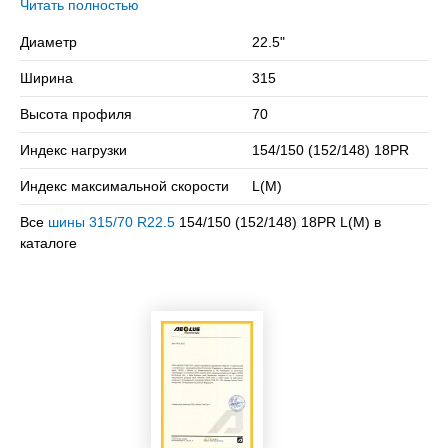
бескамерная шина с допустимой нагрузкой 3750 кг. на
Читать полностью
колесо и максимальной скоростью в км/ч.
Диаметр
22.5"
Сомневаетесь в выборе? Позвоните нам – подберем
Ширина
315
подходящий вариант!
Высота профиля
70
Индекс нагрузки
154/150 (152/148) 18PR
Индекс максимальной скорости
L(M)
Все
шины 315/70 R22.5
154/150 (152/148) 18PR L(M) в
каталоге