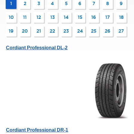
1
2
3
4
5
6
7
8
9
10
11
12
13
14
15
16
17
18
19
20
21
22
23
24
25
26
27
Cordiant Professional DL-2
Cordiant Professional DR-1