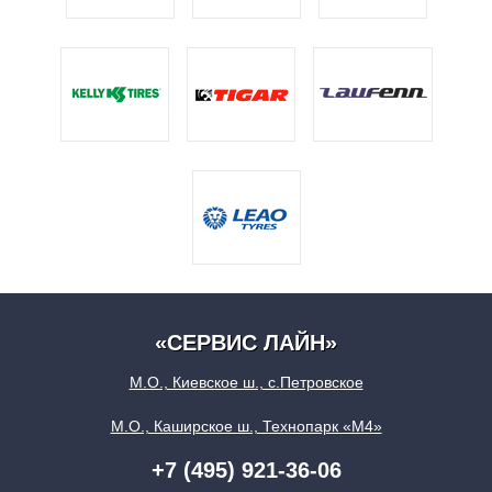
«СЕРВИС ЛАЙН»
М.О., Киевское ш., с.Петровское
М.О., Каширское ш., Технопарк «М4»
+7 (495) 921-36-06