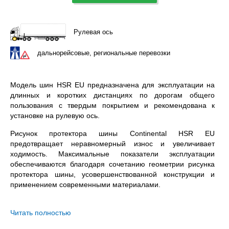
Рулевая ось
дальнорейсовые, региональные перевозки
Модель шин HSR EU предназначена для эксплуатации на
длинных и коротких дистанциях по дорогам общего
пользования с твердым покрытием и рекомендована к
установке на рулевую ось.
Рисунок протектора шины Continental HSR EU
предотвращает неравномерный износ и увеличивает
ходимость. Максимальные показатели эксплуатации
обеспечиваются благодаря сочетанию геометрии рисунка
протектора шины, усовершенствованной конструкции и
применением современными материалами.
Continental HSR EU 13R22.5 – всесезонная бескамерная
шина с допустимой нагрузкой 3750 кг. на колесо и
Читать полностью
максимальной скоростью в км/ч.