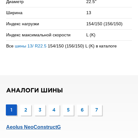
Диаметр
22.5"
Сомневаетесь в выборе? Позвоните нам – подберем
Ширина
13
подходящий вариант!
Индекс нагрузки
154/150 (156/150)
Индекс максимальной скорости
L (K)
Все
шины 13/ R22.5
154/150 (156/150) L (K) в каталоге
АНАЛОГИ ШИНЫ
1
2
3
4
5
6
7
Aeolus NeoConstructG