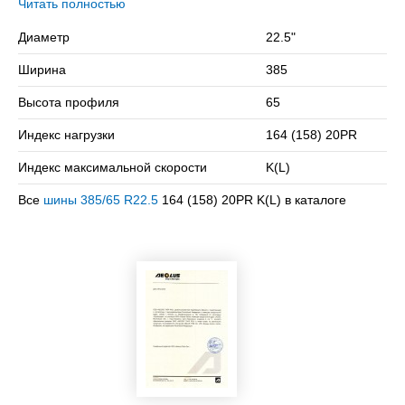
бескамерная шина с допустимой нагрузкой кг. на колесо и
Читать полностью
максимальной скоростью в км/ч.
Диаметр
22.5"
Сомневаетесь в выборе? Позвоните нам – подберем
Ширина
385
подходящий вариант!
Высота профиля
65
Индекс нагрузки
164 (158) 20PR
Индекс максимальной скорости
K(L)
Все
шины 385/65 R22.5
164 (158) 20PR K(L) в каталоге