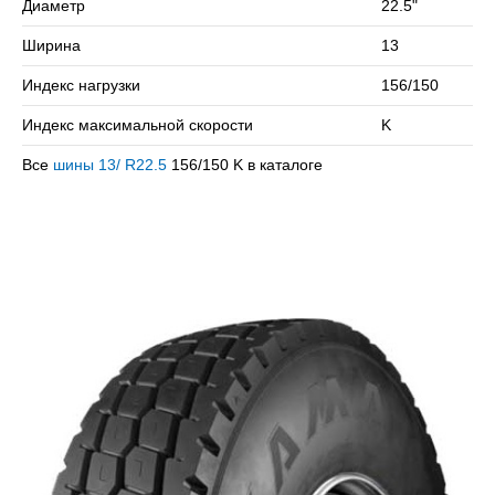
Диаметр
22.5"
Сомневаетесь в выборе? Позвоните нам – подберем
Ширина
13
подходящий вариант!
Индекс нагрузки
156/150
Индекс максимальной скорости
K
Все
шины 13/ R22.5
156/150 K в каталоге