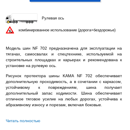
Рулевая ось
комбинированное использование (дорога+бездорожье)
Модель шин NF 702 предназначена для эксплуатации на
тягачах, самосвалах и спецтехнике, используемой на
строительных площадках и карьерах и рекомендована к
установке на рулевую ось.
Рисунок протектора шины KAMA NF 702 обеспечивает
дополнительную проходимость, а в сочетании с каркасом,
устойчивому к повреждениям, шина получает
дополнительный запас ходимости. Шина обеспечивает
отличное тяговое усилие на любых дорогах, устойчива к
абразивному износу и порезам, включая боковые.
KAMA NF 702 13R22.5 – всесезонная бескамерная шина с
допустимой нагрузкой 4000 / 3350 кг. на колесо (одинарная
Читать полностью
/ двойная ошиновка) и максимальной скоростью в 110 км/ч.