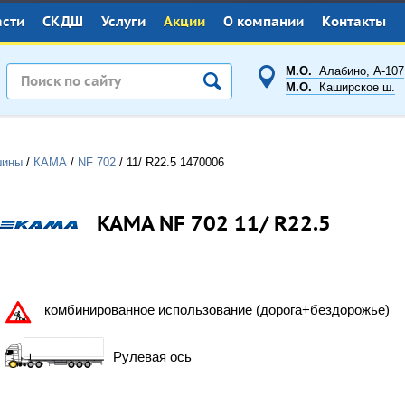
асти
СКДШ
Услуги
Акции
О компании
Контакты
М.О.
Алабино, А-107
М.О.
Каширское ш.
шины
/
КАМА
/
NF 702
/
11/ R22.5
1470006
KAMA NF 702 11/ R22.5
комбинированное использование (дорога+бездорожье)
Рулевая ось