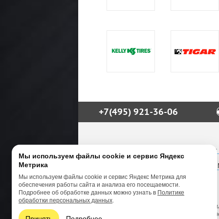
+7(495) 921-36-06
М.О., Алабино, А-107, развязка с
Мы используем файлы cookie и сервис Яндекс
Метрика
М.О., Каширское ш., Технопарк 
Мы используем файлы cookie и сервис Яндекс Метрика для
info@9213606.ru
обеспечения работы сайта и анализа его посещаемости.
Подробнее об обработке данных можно узнать в
Политике
обработки персональных данных
.
Вся представленная на сайте информац
товаров, носит информационный характер
Принять
Подробнее