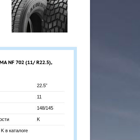
 NF 702 (11/ R22.5),
22.5"
11
148/145
ости
K
 K в каталоге