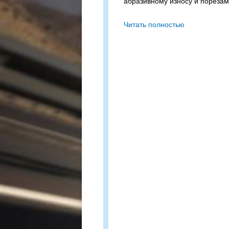
абразивному износу и порезам
KAMA NF 702 11R22.5 – всес
Читать полностью
допустимой нагрузкой 3150 / 2
/ двойная ошиновка) и максима
Сомневаетесь в выборе? П
подходящий вариант!