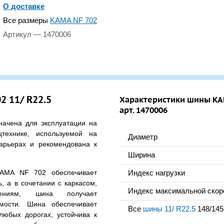
О доставке
Все размеры
KAMA NF 702
Артикул — 1470006
 11/ R22.5
Характеристики шины KAMA
арт. 1470006
ачена для эксплуатации на
цтехнике, используемой на
Диаметр
арьерах и рекомендована к
Ширина
KAMA NF 702 обеспечивает
Индекс нагрузки
, а в сочетании с каркасом,
Индекс максимальной скор
ениям, шина получает
мости. Шина обеспечивает
Все
шины 11/ R22.5
148/145
любых дорогах, устойчива к