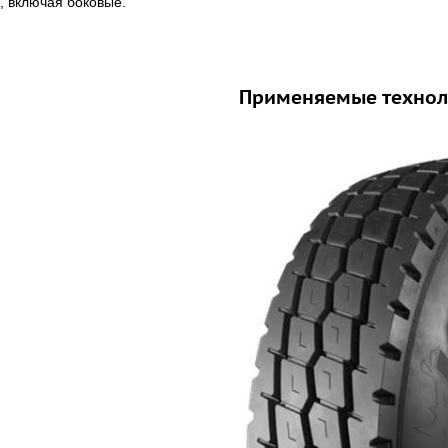
, включая боковые.
езонная бескамерная шина с
900 кг. на колесо (одинарная
льной скоростью в 110 км/ч.
Применяемые технол
озвоните нам – подберем