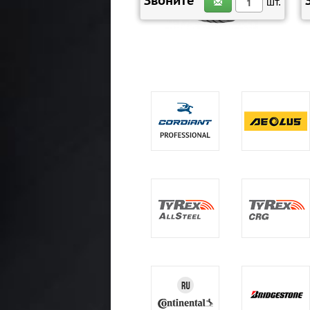
Звоните
шт.