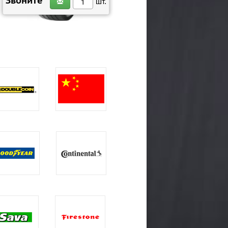
Звоните
шт.