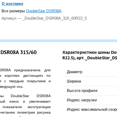
О доставке
Все размеры
DoubleStar DSR08A
Артикул — _DoubleStar_DSR08A_315_60R22_5
 DSR08A 315/60
Характеристики шины Dou
R22.5), арт. _DoubleStar_
SR08A предназначена для
Диаметр
и коротких дистанциях по
ия с твердым покрытием и
Ширина
 ведущую ось.
Высота профиля
ны DoubleStar DSR08A
Индекс нагрузки
ный износ и увеличивает
показатели эксплуатации
Индекс максимальной скор
очетанию геометрии рисунка