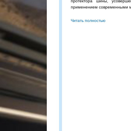
протектора шины, усоверше
применением современными 
DoubleStar DSR08A 315/
Читать полностью
бескамерная шина с допустимо
на колесо (одинарная / двойн
скоростью в 120 км/ч.
Сомневаетесь в выборе? П
подходящий вариант!