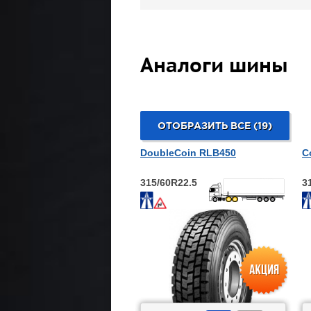
Аналоги шины
ОТОБРАЗИТЬ ВСЕ (19)
DoubleCoin RLB450
C
315/60R22.5
3