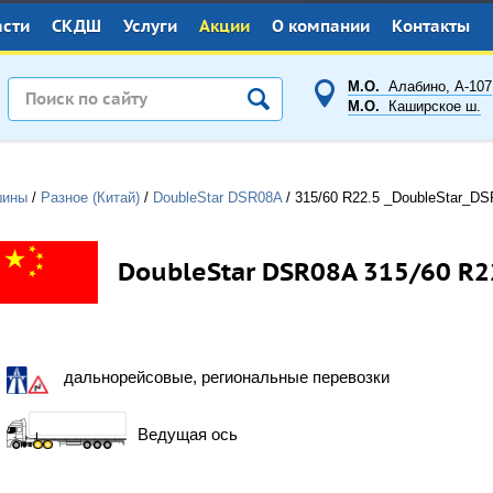
асти
СКДШ
Услуги
Акции
О компании
Контакты
М.О.
Алабино, А-107
М.О.
Каширское ш.
шины
/
Разное (Китай)
/
DoubleStar DSR08A
/
315/60 R22.5
_DoubleStar_DS
DoubleStar DSR08A 315/60 R2
дальнорейсовые, региональные перевозки
Ведущая ось