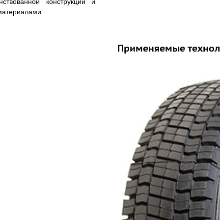
нствованной конструкции и
материалами.
60R22.5 – всесезонная
й нагрузкой 3550 / 3150 кг.
Применяемые технол
ая ошиновка) и максимальной
озвоните нам – подберем