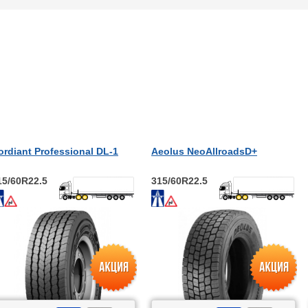
ordiant Professional DL-1
Aeolus NeoAllroadsD+
15/60R22.5
315/60R22.5