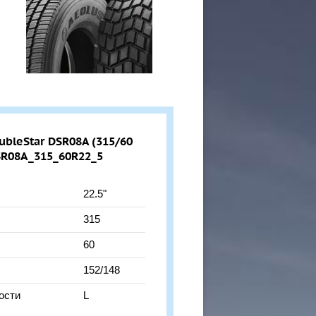
bleStar DSR08A (315/60
DSR08A_315_60R22_5
22.5"
315
60
152/148
ости
L