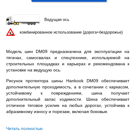
Ведущая ось
комбинированное использование (дорога+бездорожье)
Модель шин DM09 предназначена для эксплуатации на
тягачах, самосвалах и спецтехнике, используемой на
строительных площадках и карьерах и рекомендована к
установке на ведущую ось.
Рисунок протектора шины Hankook DM09 обеспечивает
дополнительную проходимость, а в сочетании с каркасом,
устойчивому к повреждениям, шина получает
дополнительный запас ходимости. Шина обеспечивает
отличное тяговое усилие на любых дорогах, устойчива к
абразивному износу и порезам, включая боковые.
Hankook DM09 315/80R22.5 – всесезонная бескамерная
шина с допустимой нагрузкой 4000 / 3350 кг. на колесо
Читать полностью
(одинарная / двойная ошиновка) и максимальной