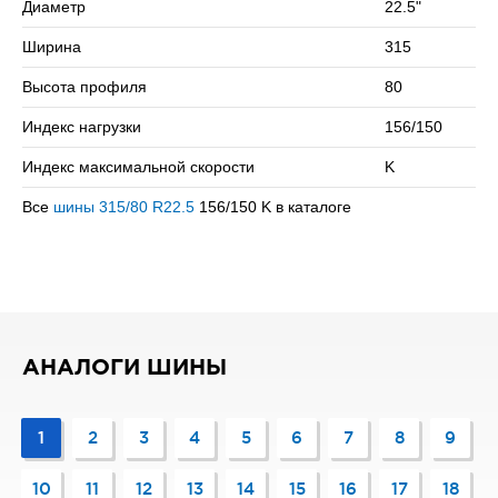
Диаметр
22.5"
скоростью в 110 км/ч.
Ширина
315
Сомневаетесь в выборе? Позвоните нам – подберем
подходящий вариант!
Высота профиля
80
Индекс нагрузки
156/150
Индекс максимальной скорости
K
Все
шины 315/80 R22.5
156/150 K в каталоге
АНАЛОГИ ШИНЫ
1
2
3
4
5
6
7
8
9
10
11
12
13
14
15
16
17
18