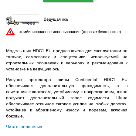
Ведущая ось
комбинированное использование (дорога+бездорожье)
Модель шин HDC1 EU предназначена для эксплуатации на
тягачах, самосвалах и спецтехнике, используемой на
строительных площадках и карьерах и рекомендована к
установке на ведущую ось.
Рисунок протектора шины Continental HDC1 EU
обеспечивает дополнительную проходимость, а в
сочетании с каркасом, устойчивому к повреждениям, шина
получает дополнительный запас ходимости. Шина
обеспечивает отличное тяговое усилие на любых дорогах,
устойчива к абразивному износу и порезам, включая
боковые.
Continental HDC1 EU 315/80R22.5 – всесезонная
Читать полностью
бескамерная шина с допустимой нагрузкой 4000 / 3350 кг.