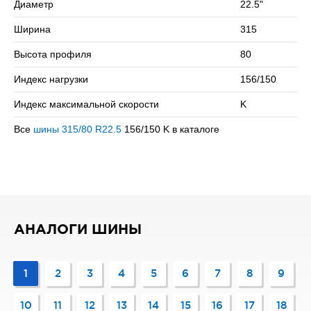
Диаметр
22.5"
на колесо (одинарная / двойная ошиновка) и максимальной
скоростью в 110 км/ч.
Ширина
315
Сомневаетесь в выборе? Позвоните нам – подберем
Высота профиля
80
подходящий вариант!
Индекс нагрузки
156/150
Индекс максимальной скорости
K
Все
шины 315/80 R22.5
156/150 K в каталоге
АНАЛОГИ ШИНЫ
1
2
3
4
5
6
7
8
9
10
11
12
13
14
15
16
17
18