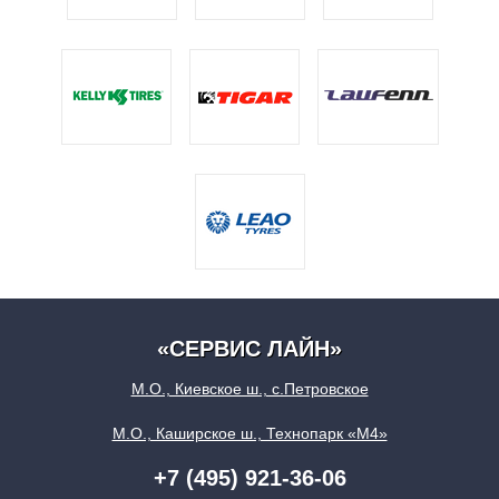
«СЕРВИС ЛАЙН»
М.О., Киевское ш., с.Петровское
М.О., Каширское ш., Технопарк «М4»
+7 (495) 921-36-06