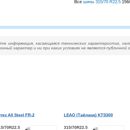
Все
шины 315/70 R22.5
156/
– всесезонная бескамерная
 4000 / 3350 кг. на колесо
иновка) и максимальной
озвоните нам – подберем
йте информация, касающаяся технических характеристик, нал
нный характер и ни при каких условиях не является публичной
yrex All Steel FR-2
LEAO (Тайланд) KTS300
15/70R22.5
315/70R22.5