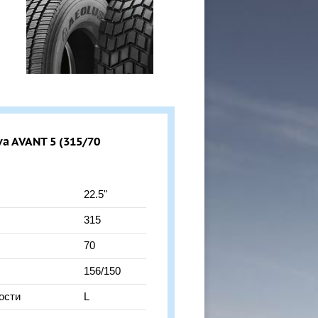
a AVANT 5 (315/70
22.5"
315
70
156/150
ости
L