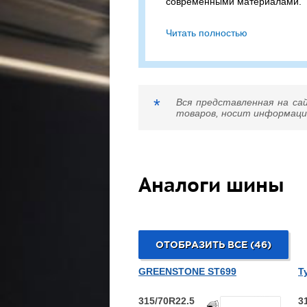
современными материалами.
Sava AVANT 5 315/70R22.5 
Читать полностью
шина с допустимой нагрузкой
(одинарная / двойная ош
скоростью в 120 км/ч.
Сомневаетесь в выборе? П
*
Вся представленная на са
подходящий вариант!
товаров, носит информацио
Аналоги шины
ОТОБРАЗИТЬ ВСЕ (46)
GREENSTONE ST699
T
315/70R22.5
3