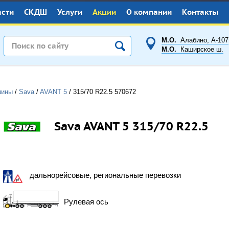
асти
СКДШ
Услуги
Акции
О компании
Контакты
М.О.
Алабино, А-107
М.О.
Каширское ш.
шины
/
Sava
/
AVANT 5
/
315/70 R22.5
570672
Sava AVANT 5 315/70 R22.5
дальнорейсовые, региональные перевозки
Рулевая ось