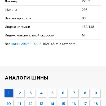
Диаметр
22.5"
скоростью в 130 км/ч.
Ширина
295
Сомневаетесь в выборе? Позвоните нам – подберем
подходящий вариант!
Высота профиля
80
Индекс нагрузки
152/148
Индекс максимальной скорости
M
Все
шины 295/80 R22.5
152/148 M в каталоге
АНАЛОГИ ШИНЫ
1
2
3
4
5
6
7
8
9
10
11
12
13
14
15
16
17
18