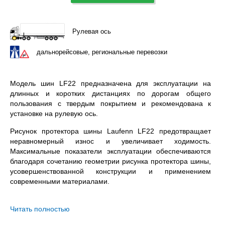
Рулевая ось
дальнорейсовые, региональные перевозки
Модель шин LF22 предназначена для эксплуатации на
длинных и коротких дистанциях по дорогам общего
пользования с твердым покрытием и рекомендована к
установке на рулевую ось.
Рисунок протектора шины Laufenn LF22 предотвращает
неравномерный износ и увеличивает ходимость.
Максимальные показатели эксплуатации обеспечиваются
благодаря сочетанию геометрии рисунка протектора шины,
усовершенствованной конструкции и применением
современными материалами.
Laufenn LF22 295/80R22.5 – всесезонная бескамерная
шина с допустимой нагрузкой 3550 / 3150 кг. на колесо
Читать полностью
(одинарная / двойная ошиновка) и максимальной