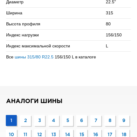
Диаметр
22.5"
скоростью в 120 км/ч.
Ширина
315
Сомневаетесь в выборе? Позвоните нам – подберем
подходящий вариант!
Высота профиля
80
Индекс нагрузки
156/150
Индекс максимальной скорости
L
Все
шины 315/80 R22.5
156/150 L в каталоге
АНАЛОГИ ШИНЫ
1
2
3
4
5
6
7
8
9
10
11
12
13
14
15
16
17
18