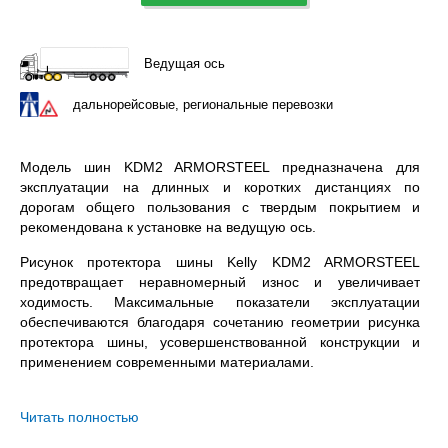
Ведущая ось
дальнорейсовые, региональные перевозки
Модель шин KDM2 ARMORSTEEL предназначена для
эксплуатации на длинных и коротких дистанциях по
дорогам общего пользования с твердым покрытием и
рекомендована к установке на ведущую ось.
Рисунок протектора шины Kelly KDM2 ARMORSTEEL
предотвращает неравномерный износ и увеличивает
ходимость. Максимальные показатели эксплуатации
обеспечиваются благодаря сочетанию геометрии рисунка
протектора шины, усовершенствованной конструкции и
применением современными материалами.
Kelly KDM2 ARMORSTEEL 315/80R22.5 – всесезонная
бескамерная шина с допустимой нагрузкой 4000 / 3350 кг.
Читать полностью
на колесо (одинарная / двойная ошиновка) и максимальной