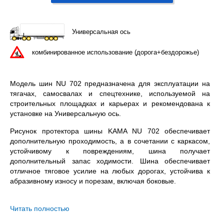
Универсальная ось
комбинированное использование (дорога+бездорожье)
Модель шин NU 702 предназначена для эксплуатации на
тягачах, самосвалах и спецтехнике, используемой на
строительных площадках и карьерах и рекомендована к
установке на Универсальную ось.
Рисунок протектора шины KAMA NU 702 обеспечивает
дополнительную проходимость, а в сочетании с каркасом,
устойчивому к повреждениям, шина получает
дополнительный запас ходимости. Шина обеспечивает
отличное тяговое усилие на любых дорогах, устойчива к
абразивному износу и порезам, включая боковые.
KAMA NU 702 12.00R24 – всесезонная бескамерная шина с
допустимой нагрузкой 4500 / 4000 кг. на колесо (одинарная
Читать полностью
/ двойная ошиновка) и максимальной скоростью в 110 км/ч.