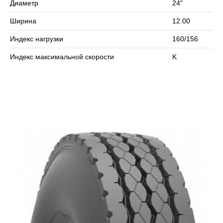
Диаметр
24"
Сомневаетесь в выборе? Позвоните нам – подберем
Ширина
12.00
подходящий вариант!
Индекс нагрузки
160/156
Индекс максимальной скорости
K