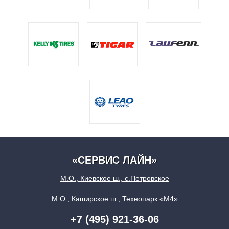
«СЕРВИС ЛАЙН»
М.О., Киевское ш., с.Петровское
М.О., Каширское ш., Технопарк «М4»
+7 (495) 921-36-06