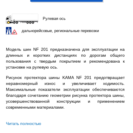
Рулевая ось
дальнорейсовые, региональные перевозки
Модель шин NF 201 предназначена для эксплуатации на
длинных и коротких дистанциях по дорогам общего
пользования с твердым покрытием и рекомендована к
установке на рулевую ось.
Рисунок протектора шины KAMA NF 201 предотвращает
неравномерный износ и увеличивает ходимость.
Максимальные показатели эксплуатации обеспечиваются
благодаря сочетанию геометрии рисунка протектора шины,
усовершенствованной конструкции и применением
современными материалами.
KAMA NF 201 315/80R22.5 – всесезонная бескамерная
шина с допустимой нагрузкой 4000 / 3350 кг. на колесо
Читать полностью
(одинарная / двойная ошиновка) и максимальной