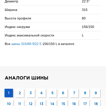
Диаметр
22.5"
скоростью в 120 км/ч.
Ширина
315
Сомневаетесь в выборе? Позвоните нам – подберем
подходящий вариант!
Высота профиля
80
Индекс нагрузки
156/150
Индекс максимальной скорости
L
Все
шины 315/80 R22.5
156/150 L в каталоге
АНАЛОГИ ШИНЫ
1
2
3
4
5
6
7
8
9
10
11
12
13
14
15
16
17
18