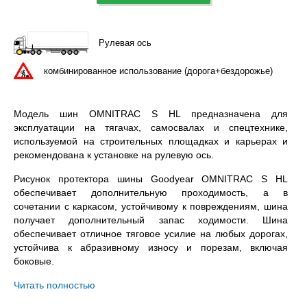
Рулевая ось
комбинированное использование (дорога+бездорожье)
Модель шин OMNITRAC S HL предназначена для
эксплуатации на тягачах, самосвалах и спецтехнике,
используемой на строительных площадках и карьерах и
рекомендована к установке на рулевую ось.
Рисунок протектора шины Goodyear OMNITRAC S HL
обеспечивает дополнительную проходимость, а в
сочетании с каркасом, устойчивому к повреждениям, шина
получает дополнительный запас ходимости. Шина
обеспечивает отличное тяговое усилие на любых дорогах,
устойчива к абразивному износу и порезам, включая
боковые.
Goodyear OMNITRAC S HL 315/70R22.5 – всесезонная
Читать полностью
бескамерная шина с допустимой нагрузкой 4000 / 3350 кг.