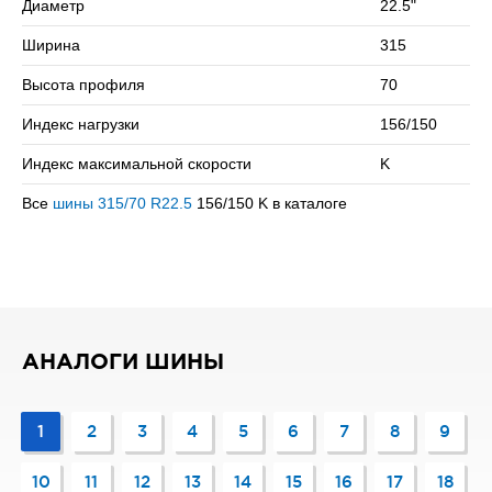
Диаметр
22.5"
на колесо (одинарная / двойная ошиновка) и максимальной
скоростью в 110 км/ч.
Ширина
315
Сомневаетесь в выборе? Позвоните нам – подберем
Высота профиля
70
подходящий вариант!
Индекс нагрузки
156/150
Индекс максимальной скорости
K
Все
шины 315/70 R22.5
156/150 K в каталоге
АНАЛОГИ ШИНЫ
1
2
3
4
5
6
7
8
9
10
11
12
13
14
15
16
17
18