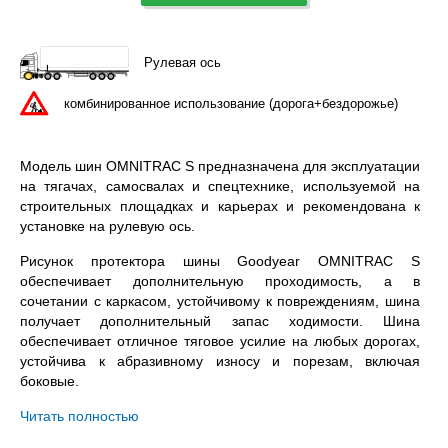
Рулевая ось
комбинированное использование (дорога+бездорожье)
Модель шин OMNITRAC S предназначена для эксплуатации
на тягачах, самосвалах и спецтехнике, используемой на
строительных площадках и карьерах и рекомендована к
установке на рулевую ось.
Рисунок протектора шины Goodyear OMNITRAC S
обеспечивает дополнительную проходимость, а в
сочетании с каркасом, устойчивому к повреждениям, шина
получает дополнительный запас ходимости. Шина
обеспечивает отличное тяговое усилие на любых дорогах,
устойчива к абразивному износу и порезам, включая
боковые.
Goodyear OMNITRAC S 315/80R22.5 – всесезонная
Читать полностью
бескамерная шина с допустимой нагрузкой 4000 / 3350 кг.