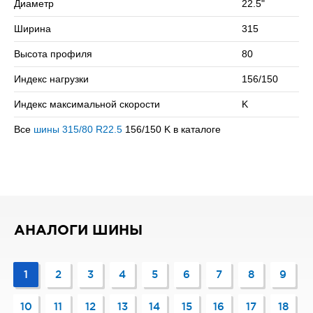
Диаметр
22.5"
на колесо (одинарная / двойная ошиновка) и максимальной
скоростью в 110 км/ч.
Ширина
315
Сомневаетесь в выборе? Позвоните нам – подберем
Высота профиля
80
подходящий вариант!
Индекс нагрузки
156/150
Индекс максимальной скорости
K
Все
шины 315/80 R22.5
156/150 K в каталоге
АНАЛОГИ ШИНЫ
1
2
3
4
5
6
7
8
9
10
11
12
13
14
15
16
17
18