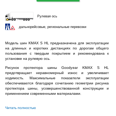
Рулевая ось
дальнорейсовые, региональные перевозки
Модель шин KMAX S HL предназначена для эксплуатации
на длинных и коротких дистанциях по дорогам общего
пользования с твердым покрытием и рекомендована к
установке на рулевую ось.
Рисунок протектора шины Goodyear KMAX S HL
предотвращает неравномерный износ и увеличивает
ходимость. Максимальные показатели эксплуатации
обеспечиваются благодаря сочетанию геометрии рисунка
протектора шины, усовершенствованной конструкции и
применением современными материалами.
Goodyear KMAX S HL 355/50R22.5 – всесезонная
бескамерная шина с допустимой нагрузкой 4000 кг. на
Читать полностью
колесо и максимальной скоростью в 110 км/ч.