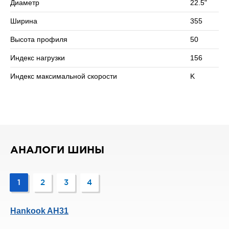
Диаметр
22.5"
Сомневаетесь в выборе? Позвоните нам – подберем
Ширина
355
подходящий вариант!
Высота профиля
50
Индекс нагрузки
156
Индекс максимальной скорости
K
АНАЛОГИ ШИНЫ
1
2
3
4
Hankook AH31