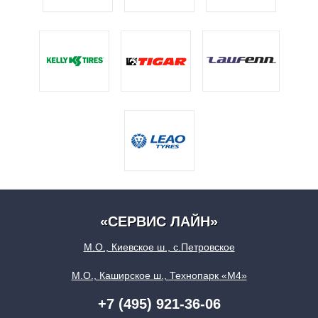
«СЕРВИС ЛАЙН»
М.О., Киевское ш., с.Петровское
М.О., Каширское ш., Технопарк «М4»
+7 (495) 921-36-06