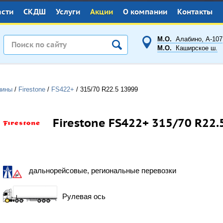
асти
СКДШ
Услуги
Акции
О компании
Контакты
М.О.
Алабино, А-107
М.О.
Каширское ш.
шины
/
Firestone
/
FS422+
/
315/70 R22.5
13999
Firestone FS422+ 315/70 R22.
дальнорейсовые, региональные перевозки
Рулевая ось