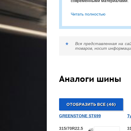
современными материалами.
Firestone FS422+ 315/70R22.
Читать полностью
шина с допустимой нагруз
максимальной скоростью в км/
Сомневаетесь в выборе? П
подходящий вариант!
*
Вся представленная на са
товаров, носит информацио
Аналоги шины
ОТОБРАЗИТЬ ВСЕ (46)
GREENSTONE ST699
T
315/70R22.5
3