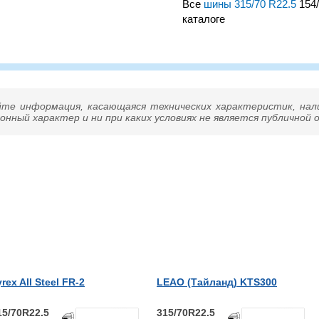
Все
шины 315/70 R22.5
154/
каталоге
5 – всесезонная бескамерная
кой 3750 кг. на колесо и
ч.
озвоните нам – подберем
йте информация, касающаяся технических характеристик, нал
нный характер и ни при каких условиях не является публичной
yrex All Steel FR-2
LEAO (Тайланд) KTS300
15/70R22.5
315/70R22.5