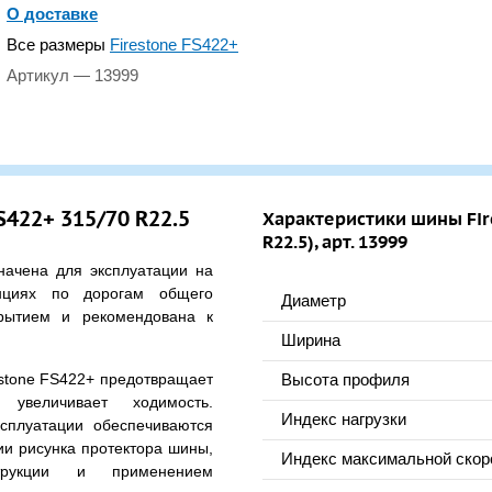
О доставке
Все размеры
Firestone FS422+
Артикул — 13999
S422+ 315/70 R22.5
Характеристики шины Fire
R22.5), арт. 13999
ачена для эксплуатации на
нциях по дорогам общего
Диаметр
рытием и рекомендована к
Ширина
estone FS422+ предотвращает
Высота профиля
увеличивает ходимость.
Индекс нагрузки
сплуатации обеспечиваются
ии рисунка протектора шины,
Индекс максимальной скор
струкции и применением