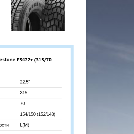
stone FS422+ (315/70
22.5"
315
70
154/150 (152/148)
ости
L(M)