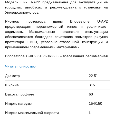
Модель шин U-AP2 предназначена для эксплуатации на
городских автобусах и рекомендована к установке на
Универсальную ось.
Рисунок протектора шины Bridgestone U-AP2
предотвращает неравномерный износ и увеличивает
ходимость. Максимальные показатели эксплуатации
обеспечиваются благодаря сочетанию геометрии рисунка
протектора шины, усовершенствованной конструкции и
применением современными материалами.
Bridgestone U-AP2 315/60R22.5 – всесезонная бескамерная
шина с допустимой нагрузкой 3750 / 3350 кг. на колесо
(одинарная / двойная ошиновка) и максимальной
Читать полностью
скоростью в 120 км/ч.
Диаметр
22.5"
Сомневаетесь в выборе? Позвоните нам – подберем
Ширина
315
подходящий вариант!
Высота профиля
60
Индекс нагрузки
154/150
Индекс максимальной скорости
L