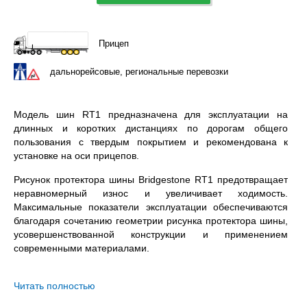
Прицеп
дальнорейсовые, региональные перевозки
Модель шин RT1 предназначена для эксплуатации на
длинных и коротких дистанциях по дорогам общего
пользования с твердым покрытием и рекомендована к
установке на оси прицепов.
Рисунок протектора шины Bridgestone RT1 предотвращает
неравномерный износ и увеличивает ходимость.
Максимальные показатели эксплуатации обеспечиваются
благодаря сочетанию геометрии рисунка протектора шины,
усовершенствованной конструкции и применением
современными материалами.
Bridgestone RT1 285/70R19.5 – всесезонная бескамерная
шина с допустимой нагрузкой 3550 / 3150 кг. на колесо
Читать полностью
(одинарная / двойная ошиновка) и максимальной