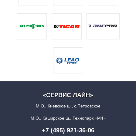
«СЕРВИС ЛАЙН»
М.О., Киевское ш., с.Петровское
М.О., Каширское ш., Технопарк «М4»
+7 (495) 921-36-06