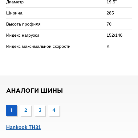
Диаметр
19.5"
скоростью в 110 км/ч.
Ширина
285
Сомневаетесь в выборе? Позвоните нам – подберем
подходящий вариант!
Высота профиля
70
Индекс нагрузки
152/148
Индекс максимальной скорости
K
АНАЛОГИ ШИНЫ
1
2
3
4
Hankook TH31