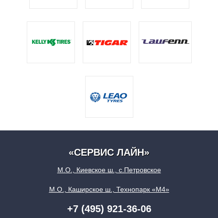
«СЕРВИС ЛАЙН»
М.О., Киевское ш., с.Петровское
М.О., Каширское ш., Технопарк «М4»
+7 (495) 921-36-06