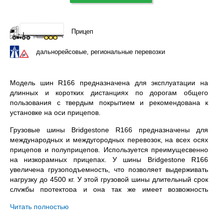
Прицеп
дальнорейсовые, региональные перевозки
Модель шин R166 предназначена для эксплуатации на
длинных и коротких дистанциях по дорогам общего
пользования с твердым покрытием и рекомендована к
установке на оси прицепов.
Грузовые шины Bridgestone R166 предназначены для
международных и междугородных перевозок, на всех осях
прицепов и полуприцепов. Используется преимущесвенно
на низкорамных прицепах. У шины Bridgestone R166
увеличена грузоподъемность, что позволяет выдерживать
нагрузку до 4500 кг. У этой грузовой шины длительный срок
службы протектора и она так же имеет возвожность
восстановления потектора наваркой и нарезкой, а также
Читать полностью
повышенное сопротивление неравномерному износу.
Bridgestone R166 435/50R19.5 – всесезонная бескамерная