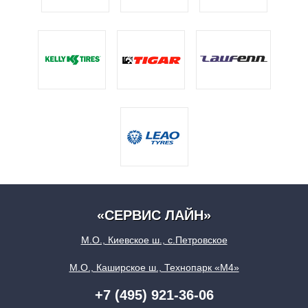
«СЕРВИС ЛАЙН»
М.О., Киевское ш., с.Петровское
М.О., Каширское ш., Технопарк «М4»
+7 (495) 921-36-06