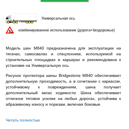
Универсальная ось
комбинированное использование (дорога+бездорожье)
Модель шин M840 предназначена для эксплуатации на
тягачах, самосвалах и спецтехнике, используемой на
строительных площадках и карьерах и рекомендована к
установке на Универсальную ось.
Рисунок протектора шины Bridgestone M840 обеспечивает
дополнительную проходимость, а в сочетании с каркасом,
устойчивому к повреждениям, шина получает
дополнительный запас ходимости. Шина обеспечивает
отличное тяговое усилие на любых дорогах, устойчива к
абразивному износу и порезам, включая боковые.
Bridgestone M840 11R22.5 – всесезонная бескамерная
шина с допустимой нагрузкой 3150 кг. на колесо и
Читать полностью
максимальной скоростью в км/ч.