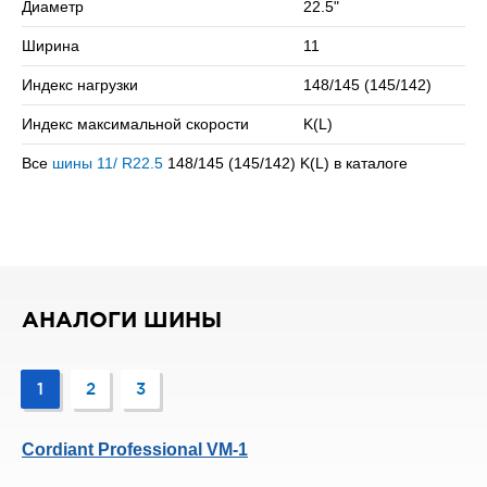
Диаметр
22.5"
Сомневаетесь в выборе? Позвоните нам – подберем
Ширина
11
подходящий вариант!
Индекс нагрузки
148/145 (145/142)
Индекс максимальной скорости
K(L)
Все
шины 11/ R22.5
148/145 (145/142) K(L) в каталоге
АНАЛОГИ ШИНЫ
1
2
3
Cordiant Professional VM-1