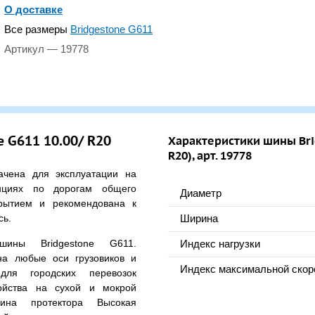
О доставке
Все размеры
Bridgestone G611
Артикул — 19778
 G611 10.00/ R20
Характеристики шины Brid
R20), арт. 19778
чена для эксплуатации на
нциях по дорогам общего
Диаметр
рытием и рекомендована к
сь.
Ширина
шины Bridgestone G611.
Индекс нагрузки
на любые оси грузовиков и
Индекс максимальной скор
для городских перевозок
ойства на сухой и мокрой
бина протектора Высокая