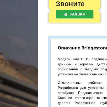
Звоните
ЗАЯВКА
Описание Bridgestone
Модель шин G611 предназна
длинных и коротких диста
пользования с твердым пок
установке на Универсальную о
Отличительные свойства 
Разработана для установки 
автобусов Предназначена 
Хорошие тягово-сцепные св
дорогах Увеличенная глу