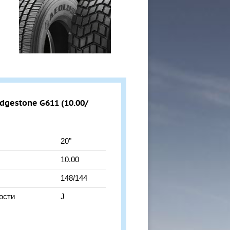
gestone G611 (10.00/
20"
10.00
148/144
ости
J