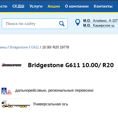
асти
СКДШ
Услуги
Акции
О компании
Контакты
М.О.
Алабино, А-107
М.О.
Каширское ш.
шины
/
Bridgestone
/
G611
/
10.00/ R20
19778
Bridgestone G611 10.00/ R20
дальнорейсовые, региональные перевозки
Универсальная ось