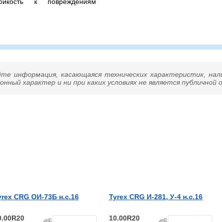
ойкость к повреждениям
протектора
– всесезонная бескамерная
 3150 / 2800 кг. на колесо
иновка) и максимальной
озвоните нам – подберем
йте информация, касающаяся технических характеристик, нал
нный характер и ни при каких условиях не является публичной
yrex CRG ОИ-73Б н.с.16
Tyrex CRG И-281, У-4 н.с.16
0.00R20
10.00R20