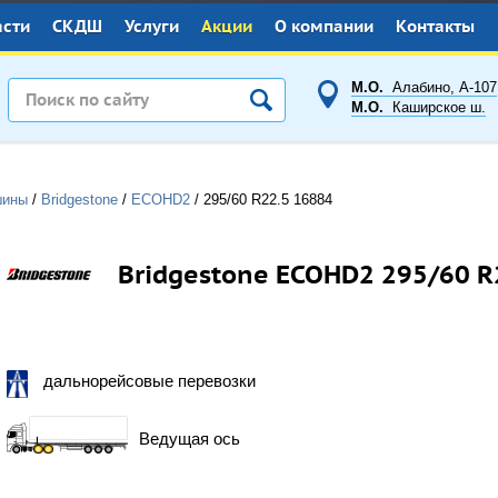
асти
СКДШ
Услуги
Акции
О компании
Контакты
М.О.
Алабино, А-107
М.О.
Каширское ш.
шины
/
Bridgestone
/
ECOHD2
/
295/60 R22.5
16884
Bridgestone ECOHD2 295/60 R
дальнорейсовые перевозки
Ведущая ось