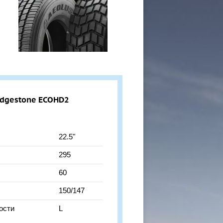
idgestone ECOHD2
22.5"
295
60
150/147
ости
L