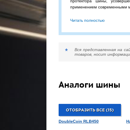
протектора шины, усоверше
применением современными 
Bridgestone ECOHD2 295
Читать полностью
бескамерная шина с допустимо
на колесо (одинарная / двойн
скоростью в 120 км/ч.
Сомневаетесь в выборе? П
*
Вся представленная на са
подходящий вариант!
товаров, носит информацио
Аналоги шины
ОТОБРАЗИТЬ ВСЕ (15)
DoubleCoin RLB450
H