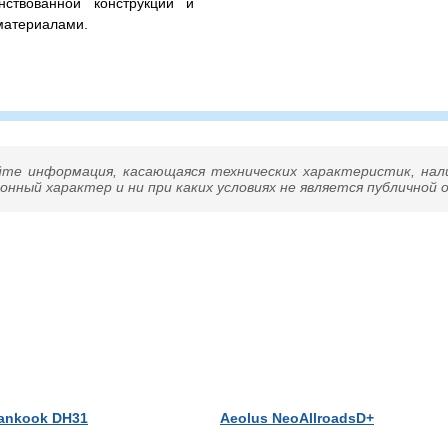
нствованной конструкции и
материалами.
/60R22.5 – всесезонная
й нагрузкой 3350 / 3075 кг.
ая ошиновка) и максимальной
озвоните нам – подберем
йте информация, касающаяся технических характеристик, нал
нный характер и ни при каких условиях не является публичной
ankook DH31
Aeolus NeoAllroadsD+