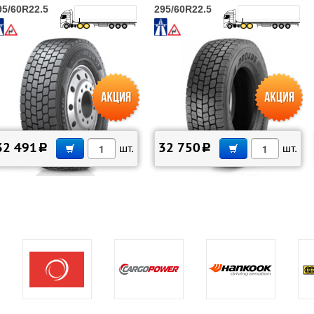
95/60R22.5
295/60R22.5
В КОРЗИНУ
В КОРЗИНУ
32 491
32 750
c
шт.
c
шт.