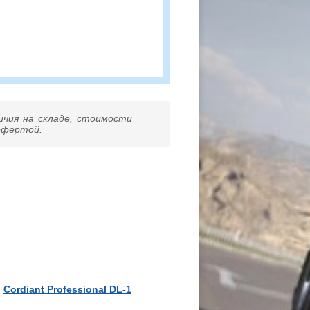
ичия на складе, стоимости
 офертой.
Cordiant Professional DL-1