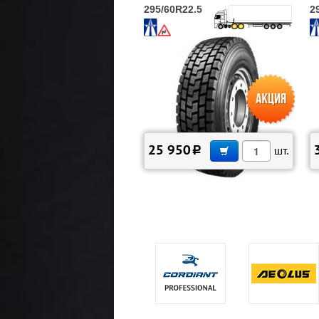
295/60R22.5
2
В КОРЗИНУ
25 950
c
шт.