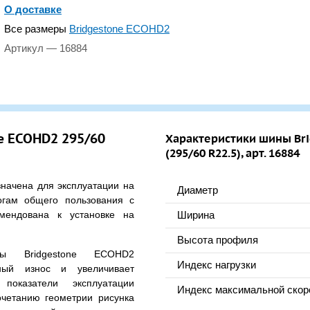
О доставке
Все размеры
Bridgestone ECOHD2
Артикул — 16884
e ECOHD2 295/60
Характеристики шины Br
(295/60 R22.5), арт. 16884
ачена для эксплуатации на
Диаметр
огам общего пользования с
мендована к установке на
Ширина
Высота профиля
ны Bridgestone ECOHD2
Индекс нагрузки
ный износ и увеличивает
показатели эксплуатации
Индекс максимальной скор
очетанию геометрии рисунка