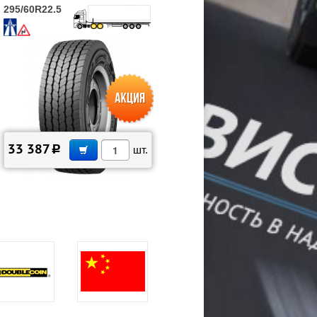
295/60R22.5
В КОРЗИНУ
33 387
c
шт.