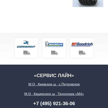
«СЕРВИС ЛАЙН»
М.О., Киевское ш., с.Петровское
М.О., Каширское ш., Технопарк «М4»
+7 (495) 921-36-06