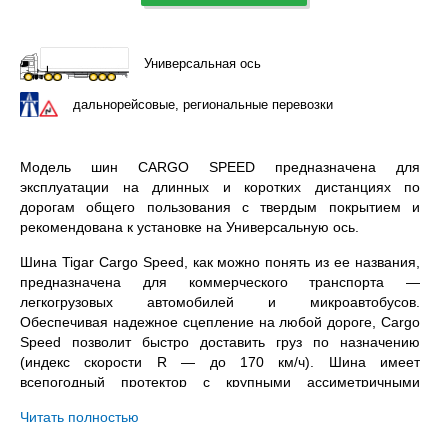
Универсальная ось
дальнорейсовые, региональные перевозки
Модель шин CARGO SPEED предназначена для
эксплуатации на длинных и коротких дистанциях по
дорогам общего пользования с твердым покрытием и
рекомендована к установке на Универсальную ось.
Шина Tigar Cargo Speed, как можно понять из ее названия,
предназначена для коммерческого транспорта —
легкогрузовых автомобилей и микроавтобусов.
Обеспечивая надежное сцепление на любой дороге, Cargo
Speed позволит быстро доставить груз по назначению
(индекс скорости R — до 170 км/ч). Шина имеет
всепогодный протектор с крупными ассиметричными
блоками в центре и тремя глубокими кольцевыми
Читать полностью
канавками. Благодаря ним, покрышка отличается хорошими
характеристиками сцепления, как на сухой летней дороге,