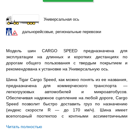
Универсальная ось
дальнорейсовые, региональные перевозки
Модель шин CARGO SPEED предназначена для
эксплуатации на длинных и коротких дистанциях по
дорогам общего пользования с твердым покрытием и
рекомендована к установке на Универсальную ось.
Шина Tigar Cargo Speed, как можно понять из ее названия,
предназначена для коммерческого транспорта —
легкогрузовых автомобилей и микроавтобусов.
Обеспечивая надежное сцепление на любой дороге, Cargo
Speed позволит быстро доставить груз по назначению
(индекс скорости R — до 170 км/ч). Шина имеет
всепогодный протектор с крупными ассиметричными
блоками в центре и тремя глубокими кольцевыми
Читать полностью
канавками. Благодаря ним, покрышка отличается хорошими
характеристиками сцепления, как на сухой летней дороге,