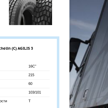
elin (С) AGILIS 3
16C"
215
60
103/101
ости
T