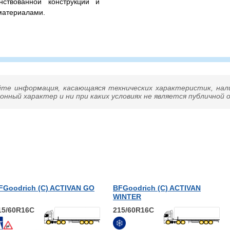
нствованной конструкции и
материалами.
15/60R16C – всесезонная
й нагрузкой 875 / 825 кг. на
я ошиновка) и максимальной
озвоните нам – подберем
йте информация, касающаяся технических характеристик, нал
нный характер и ни при каких условиях не является публичной
FGoodrich (С) ACTIVAN GO
BFGoodrich (С) ACTIVAN
WINTER
15/60R16C
215/60R16C