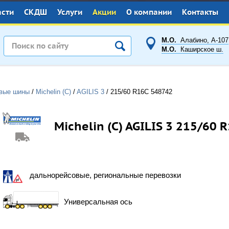
асти
СКДШ
Услуги
Акции
О компании
Контакты
М.О.
Алабино, А-107
М.О.
Каширское ш.
овые шины
/
Michelin (C)
/
AGILIS 3
/
215/60 R16C
548742
Michelin (С) AGILIS 3 215/60 
дальнорейсовые, региональные перевозки
Универсальная ось