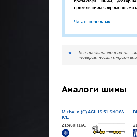
протектора шины, усоверше
применением современными 
Michelin (С) AGILIS 3 2
Читать полностью
бескамерная шина с допустимо
колесо (одинарная / двойна
скоростью в 190 км/ч.
Сомневаетесь в выборе? П
*
Вся представленная на са
подходящий вариант!
товаров, носит информацио
Аналоги шины
Michelin (С) AGILIS 51 SNOW-
B
ICE
215/60R16C
2