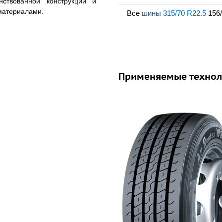
нствованной конструкции и
материалами.
Все
шины 315/70 R22.5
156/
15/70R22.5 – всесезонная
мой нагрузкой 4000 кг. на
ью в 120 км/ч.
озвоните нам – подберем
Применяемые технол