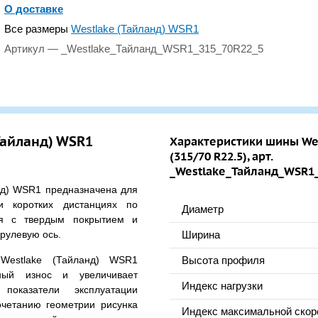
О доставке
Все размеры
Westlake (Тайланд) WSR1
Артикул — _Westlake_Тайланд_WSR1_315_70R22_5
Тайланд) WSR1
Характеристики шины Wes
(315/70 R22.5), арт.
_Westlake_Тайланд_WSR1
нд) WSR1 предназначена для
и коротких дистанциях по
Диаметр
ия с твердым покрытием и
 рулевую ось.
Ширина
Westlake (Тайланд) WSR1
Высота профиля
ный износ и увеличивает
Индекс нагрузки
показатели эксплуатации
очетанию геометрии рисунка
Индекс максимальной скор