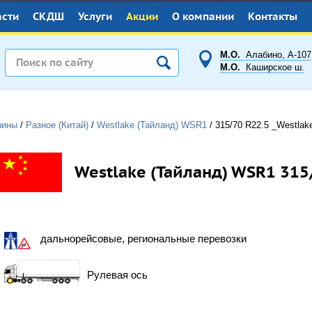
асти
СКДШ
Услуги
Акции
О компании
Контакты
М.О.
Алабино, А-107
М.О.
Каширское ш.
шины
/
Разное (Китай)
/
Westlake (Тайланд) WSR1
/
315/70 R22.5
_Westlak
Westlake (Тайланд) WSR1 315
дальнорейсовые, региональные перевозки
Рулевая ось