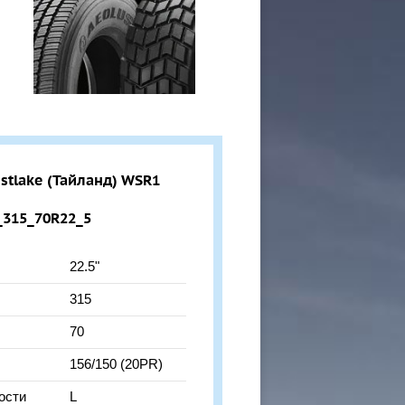
tlake (Тайланд) WSR1
_315_70R22_5
22.5"
315
70
156/150 (20PR)
ости
L