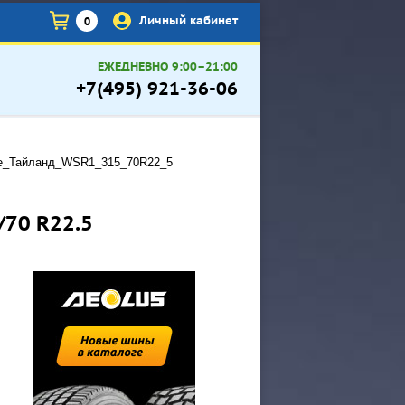
×
Личный кабинет
0
ЕЖЕДНЕВНО 9:00–21:00
+7(495) 921-36-06
e_Тайланд_WSR1_315_70R22_5
/70 R22.5