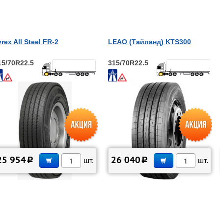
yrex All Steel FR-2
LEAO (Тайланд) KTS300
15/70R22.5
315/70R22.5
В КОРЗИНУ
В КОРЗИНУ
25 954
26 040
c
шт.
c
шт.