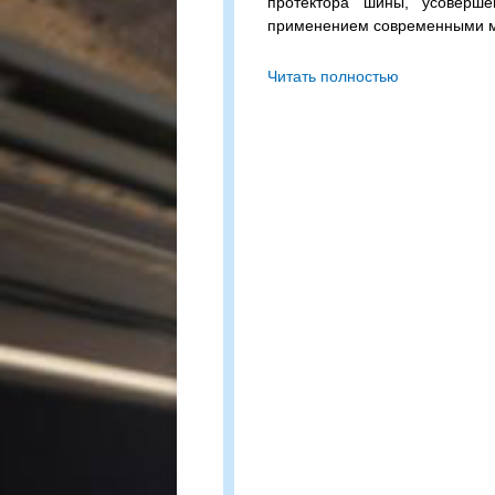
протектора шины, усоверше
применением современными 
Westlake (Тайланд) WSR1 3
Читать полностью
бескамерная шина с допусти
колесо и максимальной скорост
Сомневаетесь в выборе? П
подходящий вариант!