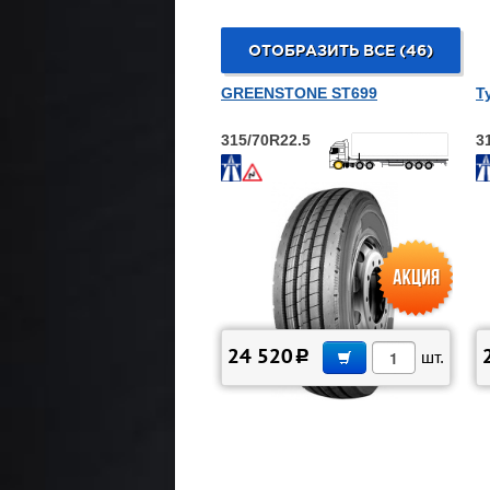
ОТОБРАЗИТЬ ВСЕ (46)
GREENSTONE ST699
T
315/70R22.5
3
В КОРЗИНУ
24 520
c
шт.