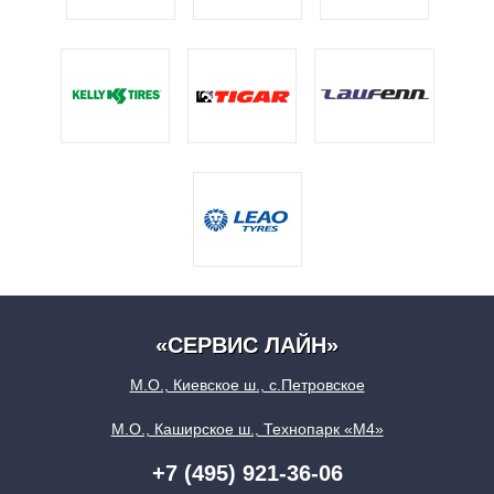
«СЕРВИС ЛАЙН»
М.О., Киевское ш., с.Петровское
М.О., Каширское ш., Технопарк «М4»
+7 (495) 921-36-06