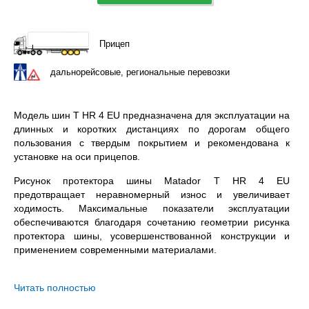
Прицеп
дальнорейсовые, региональные перевозки
Модель шин T HR 4 EU предназначена для эксплуатации на
длинных и коротких дистанциях по дорогам общего
пользования с твердым покрытием и рекомендована к
установке на оси прицепов.
Рисунок протектора шины Matador T HR 4 EU
предотвращает неравномерный износ и увеличивает
ходимость. Максимальные показатели эксплуатации
обеспечиваются благодаря сочетанию геометрии рисунка
протектора шины, усовершенствованной конструкции и
применением современными материалами.
Matador T HR 4 EU 285/70R19.5 – всесезонная
бескамерная шина с допустимой нагрузкой 3350 / 3150 кг.
Читать полностью
на колесо (одинарная / двойная ошиновка) и максимальной