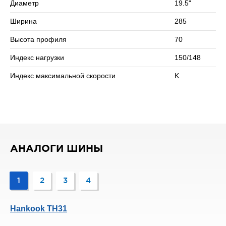
Диаметр
19.5"
скоростью в 110 км/ч.
Ширина
285
Сомневаетесь в выборе? Позвоните нам – подберем
подходящий вариант!
Высота профиля
70
Индекс нагрузки
150/148
Индекс максимальной скорости
K
АНАЛОГИ ШИНЫ
1
2
3
4
Hankook TH31