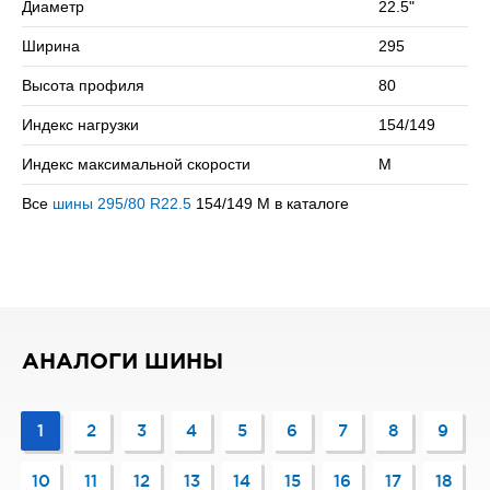
Диаметр
22.5"
Сомневаетесь в выборе? Позвоните нам – подберем
Ширина
295
подходящий вариант!
Высота профиля
80
Индекс нагрузки
154/149
Индекс максимальной скорости
M
Все
шины 295/80 R22.5
154/149 M в каталоге
АНАЛОГИ ШИНЫ
1
2
3
4
5
6
7
8
9
10
11
12
13
14
15
16
17
18