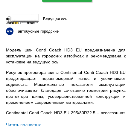
Ведущая ось
автобусные городские
Модель шин Conti Coach HD3 EU предназначена для
эксплуатации на городских автобусах и рекомендована к
установке на ведущую ось.
Рисунок протектора шины Continental Conti Coach HD3 EU
предотвращает неравномерный износ и увеличивает
ходимость. Максимальные показатели эксплуатации
обеспечиваются благодаря сочетанию геометрии рисунка
протектора шины, усовершенствованной конструкции и
применением современными материалами.
Continental Conti Coach HD3 EU 295/80R22.5 – всесезонная
бескамерная шина с допустимой нагрузкой 3750 / 3250 кг.
на колесо (одинарная / двойная ошиновка) и максимальной
Читать полностью
скоростью в 130 км/ч.