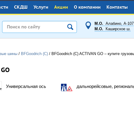
асти
СКДШ
Услуги
Акции
О компании
Контакты
М.О.
Алабино, А-107
М.О.
Каширское ш.
овые шины
/
BFGoodrich (С)
/
BFGoodrich (С) ACTIVAN GO – купите грузо
 GO
Универсальная ось
дальнорейсовые, регионал