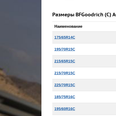
Размеры BFGoodrich (С) A
Наименование
175/65R14C
195/70R15C
215/65R15C
215/70R15C
225/70R15C
185/75R16C
195/60R16C