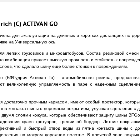
ich (С) ACTIVAN GO
ена для эксплуатации на длинных и коротких дистанциях по дор
овке на Универсальную ось.
я легких грузовиков и микроавтобусов. Состав резиновой смеси «
та комбинация придает высокую прочность и стойкость к поврежд
х слоев, что сделало шину еще более стойкой к повреждениям.
o (БФГудрич Активан Го) – автомобильная резина, предназнач
уют великолепную управляемость в паре с надежным сцепление
я достаточно прочным каркасом, имеют особый протектор, который
ятна контакта шины с дорожным покрытием, улучшая сцепление с 
 двумя слоями кожуха, которые обеспечивают защиту шины BFGood
адевании краев тротуаров, трении об бордюр. Летние покрышк
фективный и быстрый отвод воды из пятна контакта шины с д
сцепления на мокром дорожном полотне. В плечевой зоне покры