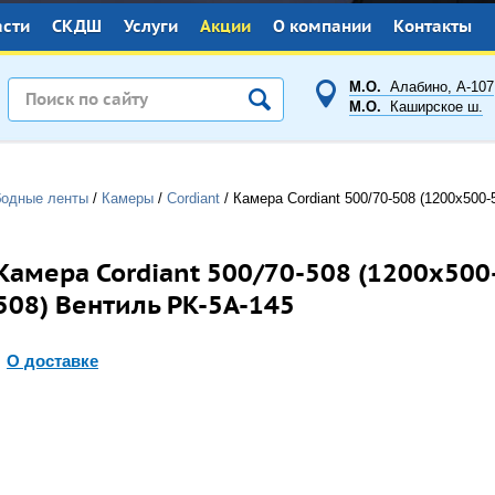
асти
СКДШ
Услуги
Акции
О компании
Контакты
М.О.
Алабино, А-107
М.О.
Каширское ш.
бодные ленты
/
Камеры
/
Cordiant
/
Камера Cordiant 500/70-508 (1200x500
Камера Cordiant 500/70-508 (1200x500
508) Вентиль РК-5А-145
О доставке