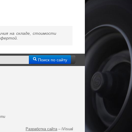
ичия на складе, стоимости
 офертой.
Поиск по сайту
сти
Разработка сайта
– iVisual