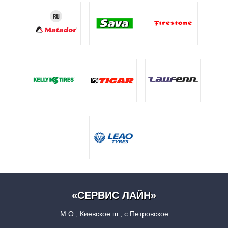
«СЕРВИС ЛАЙН»
М.О., Киевское ш., с.Петровское