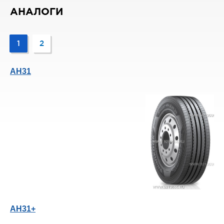
АНАЛОГИ
1
2
AH31
AH31+