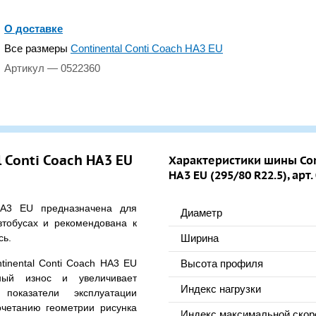
О доставке
Все размеры
Continental Conti Coach HA3 EU
Артикул — 0522360
 Conti Coach HA3 EU
Характеристики шины Cont
HA3 EU (295/80 R22.5), арт
A3 EU предназначена для
Диаметр
втобусах и рекомендована к
сь.
Ширина
tinental Conti Coach HA3 EU
Высота профиля
ный износ и увеличивает
Индекс нагрузки
показатели эксплуатации
очетанию геометрии рисунка
Индекс максимальной скор