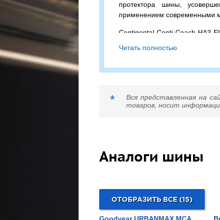
протектора шины, усоверше
применением современными 
Continental Conti Coach HA3 
бескамерная шина с допустимо
Читать полностью
на колесо (одинарная / двойн
скоростью в 130 км/ч.
Сомневаетесь в выборе? П
подходящий вариант!
*
Вся представленная на са
товаров, носит информацио
Аналоги шины
ОТОБРАЗИТЬ ВСЕ (15)
Goodyear URBANMAX MCA
B