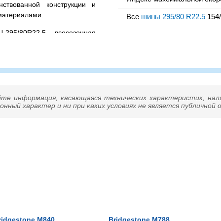
нствованной конструкции и
материалами.
Все
шины 295/80 R22.5
154/
EU 295/80R22.5 – всесезонная
й нагрузкой 3750 / 3250 кг.
ая ошиновка) и максимальной
озвоните нам – подберем
йте информация, касающаяся технических характеристик, нал
нный характер и ни при каких условиях не является публичной
ridgestone M840
Bridgestone M788