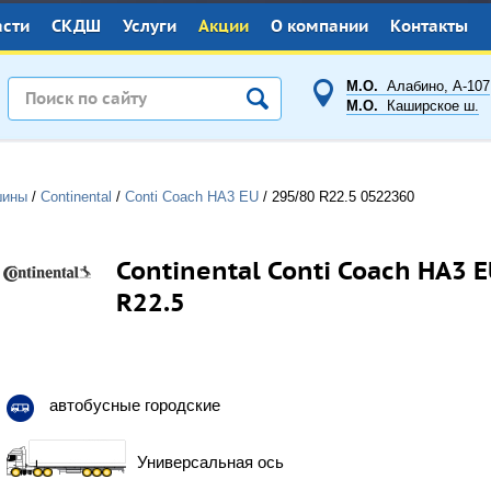
асти
СКДШ
Услуги
Акции
О компании
Контакты
М.О.
Алабино, А-107
М.О.
Каширское ш.
шины
/
Continental
/
Conti Coach HA3 EU
/
295/80 R22.5
0522360
Continental Conti Coach HA3 
R22.5
автобусные городские
Универсальная ось