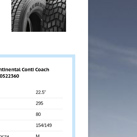
inental Conti Coach
. 0522360
22.5"
295
80
154/149
ости
M