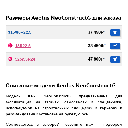
Размеры Aeolus NeoConstructG для заказа
315/80R22.5
37 450
*
c
13R22.5
38 450
*
c
325/95R24
47 800
*
c
Описание модели Aeolus NeoConstructG
Модель шин NeoConstructG предназначена для
эксплуатации на тягачах, самосвалах и спецтехнике,
используемой на строительных площадках и карьерах и
рекомендована к установке на рулевую ось.
Сомневаетесь в выборе? Позвоните нам – подберем