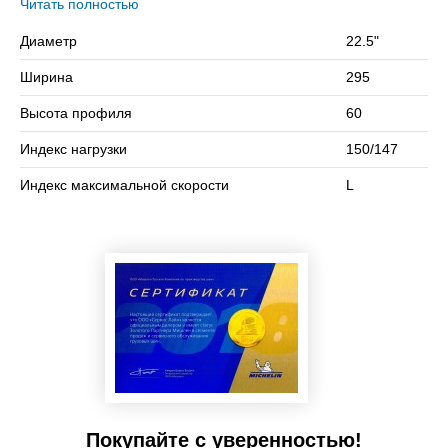
бескамерная шина с допустимой нагрузкой 3350 / 3075 кг.
Читать полностью
на колесо (одинарная / двойная ошиновка) и максимальной
Диаметр
22.5"
скоростью в 120 км/ч.
Ширина
295
Сомневаетесь в выборе? Позвоните нам – подберем
подходящий вариант!
Высота профиля
60
Индекс нагрузки
150/147
Индекс максимальной скорости
L
Покупайте с уверенностью!