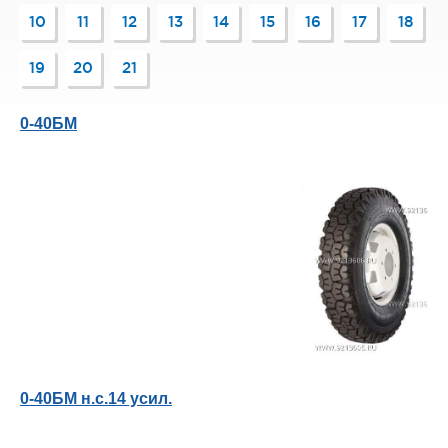
10
11
12
13
14
15
16
17
18
19
20
21
0-40БМ
0-40БМ н.с.14 усил.