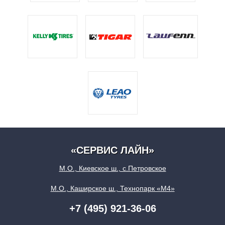
«СЕРВИС ЛАЙН»
М.О., Киевское ш., с.Петровское
М.О., Каширское ш., Технопарк «М4»
+7 (495) 921-36-06