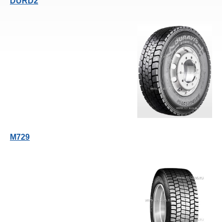
DURD2
M729