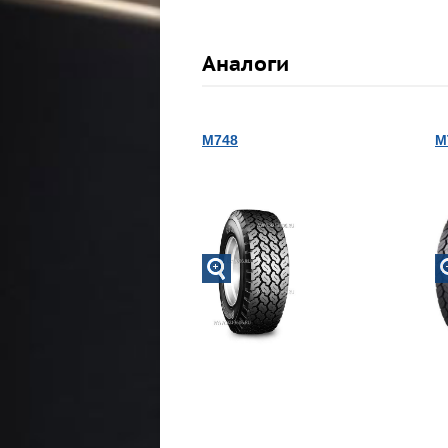
Аналоги
M748
M