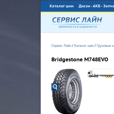
Каталог шин
Диски - АКБ - Запч
Сервис Лайн
/
Каталог шин
/
Грузовые 
Bridgestone M748EVO