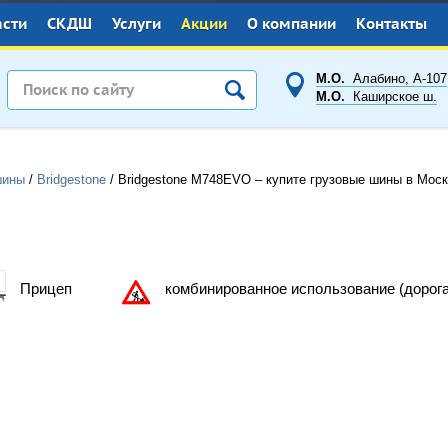
асти
СКДШ
Услуги
Акции
О компании
Контакты
М.О.
Алабино, А-107
М.О.
Каширское ш.
шины
/
Bridgestone
/
Bridgestone M748EVO – купите грузовые шины в Мос
Прицеп
комбинированное использование (дорог