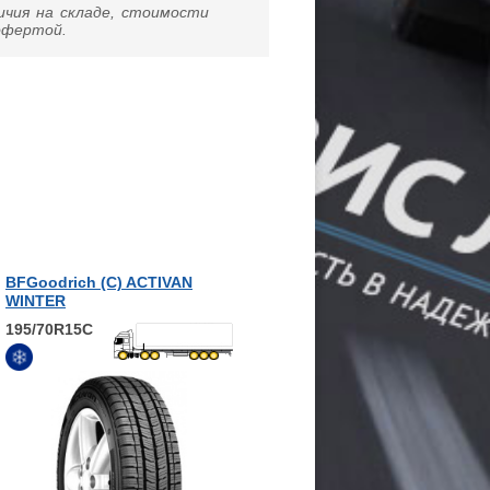
ичия на складе, стоимости
 офертой.
BFGoodrich (С) ACTIVAN
WINTER
195/70R15C