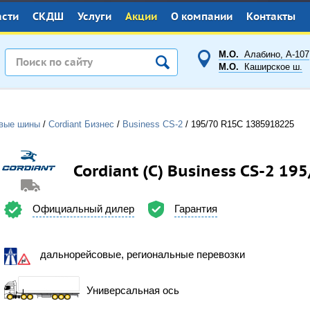
асти
СКДШ
Услуги
Акции
О компании
Контакты
М.О.
Алабино, А-107
М.О.
Каширское ш.
овые шины
/
Cordiant Бизнес
/
Business CS-2
/
195/70 R15C
1385918225
Cordiant (С) Business CS-2 19
Гарантия
Официальный дилер
дальнорейсовые, региональные перевозки
Универсальная ось