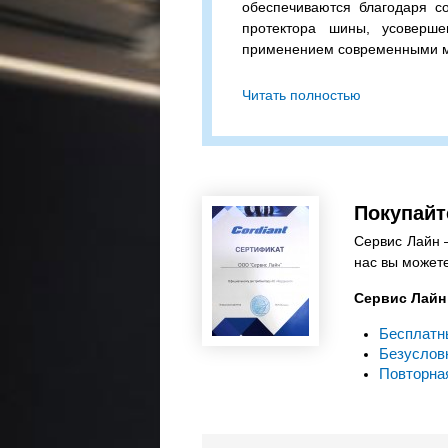
обеспечиваются благодаря с
протектора шины, усоверше
применением современными 
Cordiant (С) Business CS-2
Читать полностью
бескамерная шина с допустимо
колесо (одинарная / двойна
скоростью в 180 км/ч.
Сомневаетесь в выборе? П
подходящий вариант!
Покупайт
Сервис Лайн 
нас вы можете
Сервис Лайн 
Бесплатн
Безуслов
Повторна