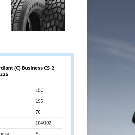
iant (С) Business CS-2
8225
15C"
195
70
104/102
ости
S