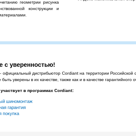
очетанию геометрии рисунка
нствованной конструкции и
материалами.
 195/70R15C – всесезонная
й нагрузкой 900 / 850 кг. на
я ошиновка) и максимальной
озвоните нам – подберем
е с уверенностью!
– официальный дистрибьютор Cordiant на территории Российской 
 быть уверены в их качестве, также как и в качестве гарантийного
участвует в программах Cordiant:
ый шиномонтаж
ная гарантия
я покупка