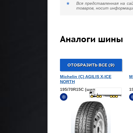
*
Вся представленная на са
товаров, носит информацио
Аналоги шины
ОТОБРАЗИТЬ ВСЕ (9)
Michelin (С) AGILIS X-ICE
M
NORTH
195/70R15C (шип.)
1